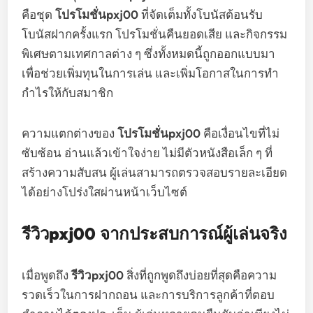
คือชุด
โปรโมชั่นpxj00
ที่จัดเต็มทั้งโบนัสต้อนรับ
โบนัสฝากครั้งแรก โปรโมชั่นคืนยอดเสีย และกิจกรรม
พิเศษตามเทศกาลต่าง ๆ ซึ่งทั้งหมดนี้ถูกออกแบบมา
เพื่อช่วยเพิ่มทุนในการเล่น และเพิ่มโอกาสในการทำ
กำไรให้กับสมาชิก
ความแตกต่างของ
โปรโมชั่นpxj00
คือเงื่อนไขที่ไม่
ซับซ้อน อ่านแล้วเข้าใจง่าย ไม่มีตัวหนังสือเล็ก ๆ ที่
สร้างความสับสน ผู้เล่นสามารถตรวจสอบรายละเอียด
ได้อย่างโปร่งใสผ่านหน้าเว็บไซต์
รีวิวpxj00
จากประสบการณ์ผู้เล่นจริง
เมื่อพูดถึง
รีวิวpxj00
สิ่งที่ถูกพูดถึงบ่อยที่สุดคือความ
รวดเร็วในการฝากถอน และการบริการลูกค้าที่ตอบ