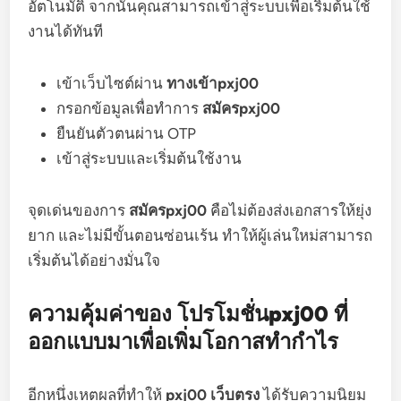
อัตโนมัติ จากนั้นคุณสามารถเข้าสู่ระบบเพื่อเริ่มต้นใช้
งานได้ทันที
เข้าเว็บไซต์ผ่าน
ทางเข้าpxj00
กรอกข้อมูลเพื่อทำการ
สมัครpxj00
ยืนยันตัวตนผ่าน OTP
เข้าสู่ระบบและเริ่มต้นใช้งาน
จุดเด่นของการ
สมัครpxj00
คือไม่ต้องส่งเอกสารให้ยุ่ง
ยาก และไม่มีขั้นตอนซ่อนเร้น ทำให้ผู้เล่นใหม่สามารถ
เริ่มต้นได้อย่างมั่นใจ
ความคุ้มค่าของ
โปรโมชั่นpxj00
ที่
ออกแบบมาเพื่อเพิ่มโอกาสทำกำไร
อีกหนึ่งเหตุผลที่ทำให้
pxj00 เว็บตรง
ได้รับความนิยม