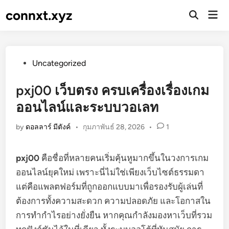
Skip
connxt.xyz
Mai
to
Open
Men
Search
content
Posted
Uncategorized
in
pxj00 เว็บตรง ครบเครื่องเรื่องเกม
ออนไลน์และระบบวอเลท
by
ดอลลาร์ มีตังค์
•
กุมภาพันธ์ 28, 2026
•
1
pxj00
คือชื่อที่หลายคนเริ่มคุ้นหูมากขึ้นในวงการเกม
ออนไลน์ยุคใหม่ เพราะนี่ไม่ใช่เพียงเว็บไซต์ธรรมดา
แต่คือแพลตฟอร์มที่ถูกออกแบบมาเพื่อรองรับผู้เล่นที่
ต้องการทั้งความสะดวก ความปลอดภัย และโอกาสใน
การทำกำไรอย่างยั่งยืน หากคุณกำลังมองหาเว็บที่รวม