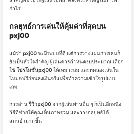
สำคัญที่ช่วยให้ผู้เล่นไม่พลาดจังหวะสำคัญในการทำ
กำไร
กลยุทธ์การเล่นให้คุ้มค่าที่สุดบน
pxj00
แม้ว่า
pxj00
จะมีระบบที่ดี แต่การวางแผนการเล่นก็
ยังเป็นหัวใจสำคัญ ผู้เล่นควรกำหนดงบประมาณ เลือก
ใช้
โปรโมชั่นpxj00
ให้เหมาะสม และทดลองเล่นใน
โหมดฟรีก่อนลงเงินจริง เพื่อทำความเข้าใจรูปแบบ
เกม
การอ่าน
รีวิวpxj00
จากผู้เล่นท่านอื่น ๆ ก็เป็นอีกหนึ่ง
วิธีที่ช่วยให้คุณเห็นภาพรวม และวางกลยุทธ์ได้
แม่นยำมากขึ้น