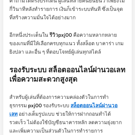
คำถามได้ตรงประเด็น ผู้เล่นหลายคนยืนยันว่าเพียงไม่
กี่วินาทีหลังทำรายการ เงินก็เข้าระบบทันที ซึ่งเป็นจุด
ที่สร้างความมั่นใจได้อย่างมาก
อีกหนึ่งประเด็นใน
รีวิวpxj00
คือความหลากหลาย
ของเกมที่มีให้เลือกครบทุกแนว ทั้งสล็อต บาคาร่า เกม
ยิงปลา และอื่น ๆ ที่ตอบโจทย์ผู้เล่นทุกสไตล์
รองรับระบบ
สล็อตออนไลน์ผ่านวอเลท
เพื่อความสะดวกสูงสุด
สำหรับผู้เล่นที่ต้องการความคล่องตัวในการทำ
ธุรกรรม
pxj00
รองรับระบบ
สล็อตออนไลน์ผ่านวอ
เลท
อย่างเต็มรูปแบบ ช่วยให้การฝากถอนทำได้
รวดเร็ว ไม่ต้องใช้บัญชีธนาคารหลัก ลดความยุ่งยาก
และเพิ่มความเป็นส่วนตัวในการทำรายการ