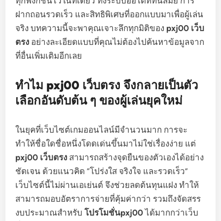
ทุกฟังก์ชันไว้ในที่เดียว ทั้งระบบออโต้ที่ทันสมัย การ
ฝากถอนรวดเร็ว และสิทธิพิเศษที่ออกแบบมาเพื่อผู้เล่น
จริง บทความนี้จะพาคุณเจาะลึกทุกมิติของ
pxj00 เว็บ
ตรง
อย่างละเอียดแบบที่คุณไม่ต้องไปค้นหาข้อมูลจาก
ที่อื่นเพิ่มเติมอีกเลย
ทำไม
pxj00 เว็บตรง
จึงกลายเป็นตัว
เลือกอันดับต้น ๆ ของผู้เล่นยุคใหม่
ในยุคที่เว็บไซต์เกมออนไลน์มีจำนวนมาก การจะ
ทำให้ชื่อใดชื่อหนึ่งโดดเด่นขึ้นมาไม่ใช่เรื่องง่าย แต่
pxj00 เว็บตรง
สามารถสร้างจุดยืนของตัวเองได้อย่าง
ชัดเจน ด้วยแนวคิด “โปร่งใส จริงใจ และรวดเร็ว”
เว็บไซต์นี้ไม่ผ่านเอเย่นต์ จึงช่วยลดต้นทุนแฝง ทำให้
สามารถมอบอัตราการจ่ายที่คุ้มค่ากว่า รวมถึงจัดสรร
งบประมาณสำหรับ
โปรโมชั่นpxj00
ได้มากกว่าเว็บ